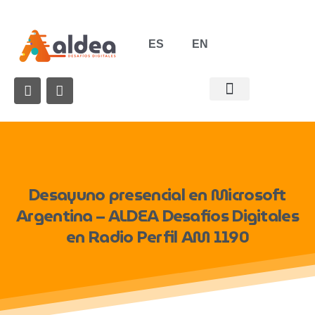
ES
EN
MICROSOFT 365
Desayuno
presencial
en
Microsoft
Argentina
–
ALDEA
Desafíos
Digitales
en
Radio
Perfil
AM
1190