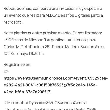
Rubén, además, compartió una invitación muy especial a
un evento que realizará ALDEA Desafíos Digitales junto a
Microsoft:
No te pierdas nuestro próximo evento. Cupos limitados:
📍 Oficinas de Microsoft Argentina – Auditorio Iguazú
Carlos M. Della Paolera 261, Puerto Madero, Buenos Aires.
📅 28 de mayo | 9:30 hs.
Registrarse en:
👉
https://events.teams.microsoft.com/event/055253ea-
e282-4a21-8041-c06150b76523@7f3c2d4b-145a-
42ce-bf6b-67a7d208f171
#Microsoft #Dynamics365 #BusinessCentral
#InteligenciaArtificial #TransformacionDigital #ERP